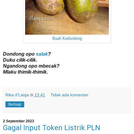
Buah Kedondong
Dondong opo
salak
?
Duku cilik-cilik.
Ngandong opo mbecak?
Mlaku thimik-thimik.
Rika d'Laiqa
di
13.41
Tidak ada komentar:
Berbagi
2 September 2023
Gagal Input Token Listrik PLN