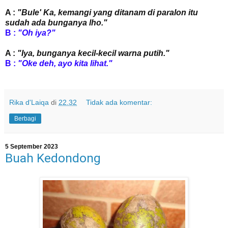
A :
"Bule' Ka, kemangi yang ditanam di paralon itu
sudah ada bunganya lho."
B :
"Oh iya?"
A :
"Iya, bunganya kecil-kecil warna putih."
B :
"Oke deh, ayo kita lihat."
Rika d'Laiqa
di
22.32
Tidak ada komentar:
Berbagi
5 September 2023
Buah Kedondong