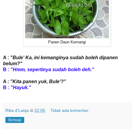
Panen Daun Kemangi
A :
"Bule' Ka, ini kemanginya sudah boleh dipanen
belum?"
B :
"Hmm, sepertinya sudah boleh deh."
A :
"Kita panen yuk, Bule'?"
B :
"Hayuk."
Rika d'Laiqa
di
22.05
Tidak ada komentar:
Berbagi