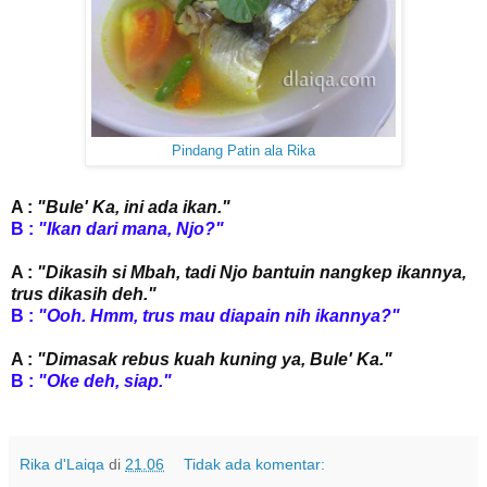
Pindang Patin ala Rika
A :
"Bule' Ka, ini ada ikan."
B :
"Ikan dari mana, Njo?"
A :
"Dikasih si Mbah, tadi Njo bantuin nangkep ikannya,
trus dikasih deh."
B :
"Ooh. Hmm, trus mau diapain nih ikannya?"
A :
"Dimasak rebus kuah kuning ya, Bule' Ka."
B :
"Oke deh, siap."
Rika d'Laiqa
di
21.06
Tidak ada komentar: