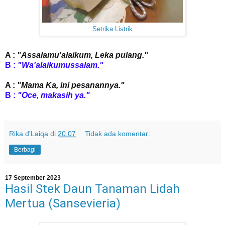
Setrika Listrik
A :
"Assalamu'alaikum, Leka pulang."
B :
"Wa'alaikumussalam."
A :
"Mama Ka, ini pesanannya."
B :
"Oce, makasih ya."
Rika d'Laiqa
di
20.07
Tidak ada komentar:
Berbagi
17 September 2023
Hasil Stek Daun Tanaman Lidah
Mertua (Sansevieria)