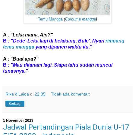
Temu Mangga
(
Curcuma mangga
)
A :
"Leka mana, Ain?"
B :
"Dede' Leka lagi di belakang, Bule'. Nyari
rimpang
temu mangga
yang dipanen waktu itu."
A :
"Buat apa?"
B :
"Mau ditanam lagi. Siapa tahu sudah muncul
tunasnya."
Rika d'Laiqa
di
22.05
Tidak ada komentar:
Berbagi
1 November 2023
Jadwal Pertandingan Piala Dunia U-17