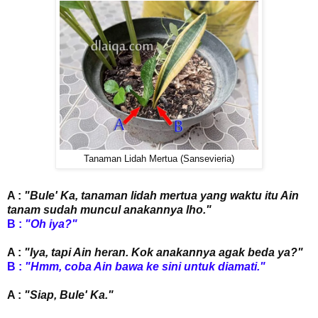
Tanaman Lidah Mertua (Sansevieria)
A :
"Bule' Ka, tanaman lidah mertua yang waktu itu Ain
tanam sudah muncul anakannya lho."
B :
"Oh iya?"
A :
"Iya, tapi Ain heran. Kok anakannya agak beda ya?"
B :
"Hmm, coba Ain bawa ke sini untuk diamati."
A :
"Siap, Bule' Ka."