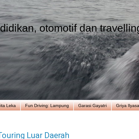
idikan, otomotif dan travellin
ita Leka
Fun Driving: Lampung
Garasi Gayatri
Griya Ilyas
ouring Luar Daerah