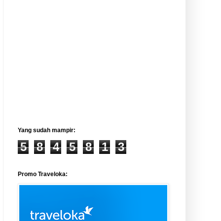
Yang sudah mampir:
5
8
4
5
8
1
3
Promo Traveloka: