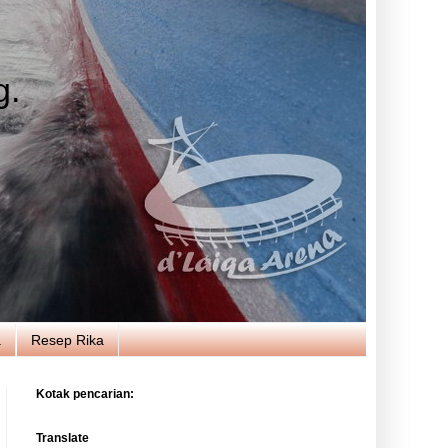
g.
a
Resep Rika
Kotak pencarian:
Translate