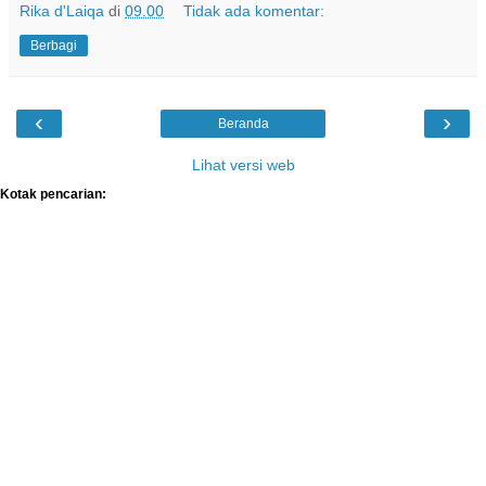
Rika d'Laiqa
di
09.00
Tidak ada komentar:
Berbagi
‹
›
Beranda
Lihat versi web
Kotak pencarian: