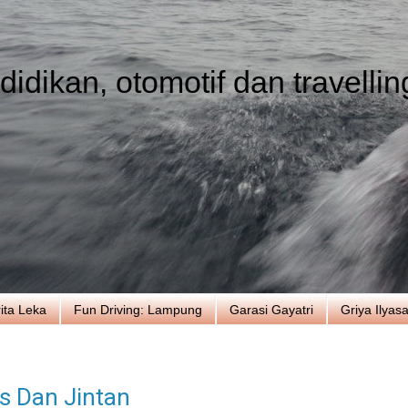
idikan, otomotif dan travellin
ita Leka
Fun Driving: Lampung
Garasi Gayatri
Griya Ilyas
s Dan Jintan