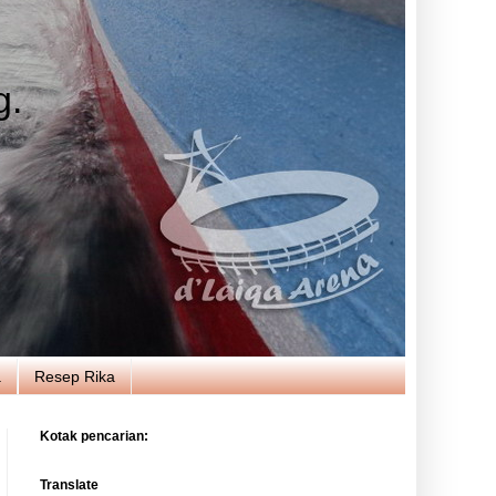
g.
a
Resep Rika
Kotak pencarian:
Translate