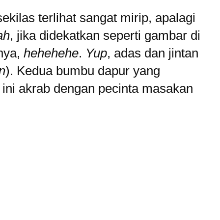
kilas terlihat sangat mirip, apalagi
ah
, jika didekatkan seperti gambar di
nya,
hehehehe
.
Yup
, adas dan jintan
en
). Kedua bumbu dapur yang
h ini akrab dengan pecinta masakan