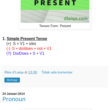
Tenses Form: Present
1.
Simple Present Tense
(+) S + V1 + s/es
(-) S + do/does + not + V1
(?) Do/Does + S + V1
Rika d'Laiqa
di
13.00
Tidak ada komentar:
Berbagi
24 Januari 2014
Pronoun