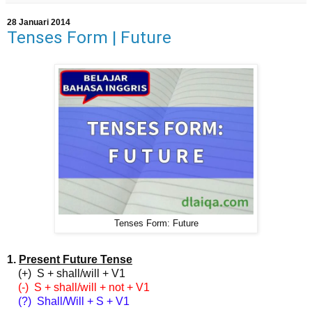
28 Januari 2014
Tenses Form | Future
Tenses Form: Future
1.
Present Future Tense
(+) S + shall/will + V1
(-) S + shall/will + not + V1
(?) Shall/Will + S + V1