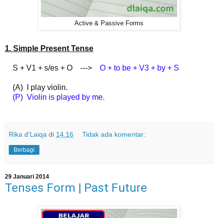
Active & Passive Forms
1. Simple Present Tense
S + V1 + s/es + O --->
O + to be + V3 + by + S
(A) I play violin.
(P) Violin is played by me.
Rika d'Laiqa
di
14.16
Tidak ada komentar:
Berbagi
29 Januari 2014
Tenses Form | Past Future