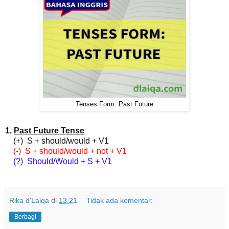
Tenses Form: Past Future
1.
Past Future Tense
(+) S + should/would + V1
(-) S + should/would + not + V1
(?) Should/Would + S + V1
Rika d'Laiqa
di
13.21
Tidak ada komentar:
Berbagi