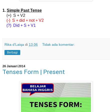
1.
Simple Past Tense
(+) S + V2
(-) S + did + not + V2
(?) Did + S + V1
Rika d'Laiqa
di
13.06
Tidak ada komentar:
Berbagi
26 Januari 2014
Tenses Form | Present