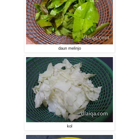
daun melinjo
kol