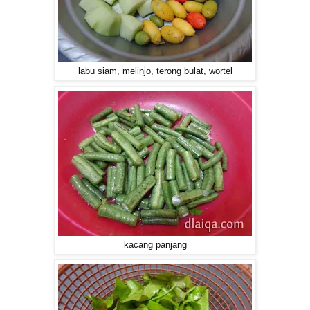
labu siam, melinjo, terong bulat, wortel
kacang panjang