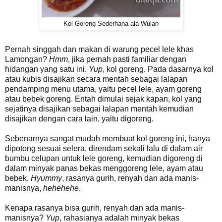
Kol Goreng Sederhana ala Wulan
Pernah singgah dan makan di warung pecel lele khas
Lamongan?
Hmm
, jika pernah pasti familiar dengan
hidangan yang satu ini.
Yup
, kol goreng. Pada dasarnya kol
atau kubis disajikan secara mentah sebagai lalapan
pendamping menu utama, yaitu pecel lele, ayam goreng
atau bebek goreng. Entah dimulai sejak kapan, kol yang
sejatinya disajikan sebagai lalapan mentah kemudian
disajikan dengan cara lain, yaitu digoreng.
Sebenarnya sangat mudah membuat kol goreng ini, hanya
dipotong sesuai selera, direndam sekali lalu di dalam air
bumbu celupan untuk lele goreng, kemudian digoreng di
dalam minyak panas bekas menggoreng lele, ayam atau
bebek.
Hyummy
, rasanya gurih, renyah dan ada manis-
manisnya,
hehehehe
.
Kenapa rasanya bisa gurih, renyah dan ada manis-
manisnya?
Yup
, rahasianya adalah minyak bekas