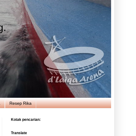
g.
a
Resep Rika
Kotak pencarian:
Translate