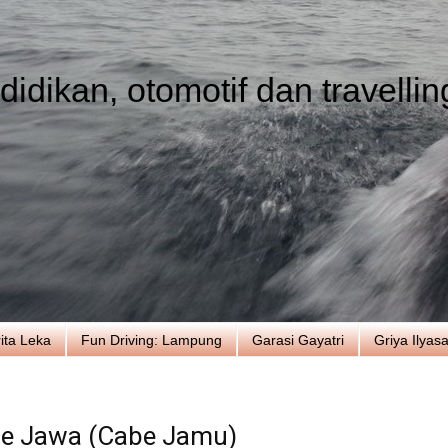
idikan, otomotif dan travellin
ita Leka
Fun Driving: Lampung
Garasi Gayatri
Griya Ilyas
e Jawa (Cabe Jamu)