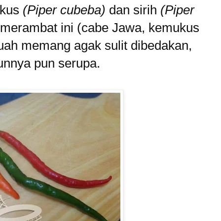
ukus
(Piper cubeba)
dan sirih
(Piper
n merambat ini (cabe Jawa, kemukus
buah memang agak sulit dibedakan,
unnya pun serupa.