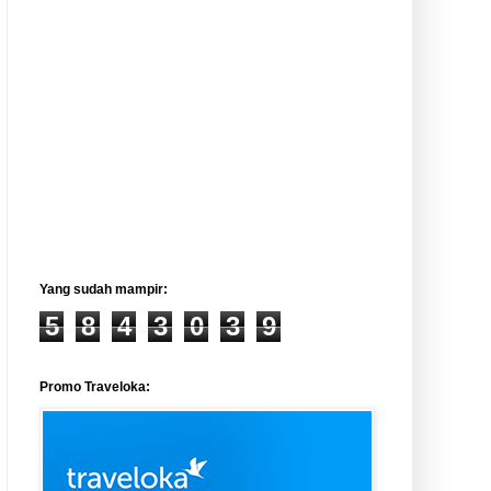
Yang sudah mampir:
5
8
4
3
0
3
9
Promo Traveloka: