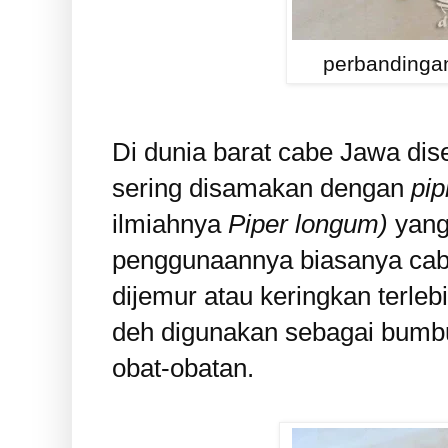
perbandinga
Di dunia barat cabe Jawa di
sering disamakan dengan
pipl
ilmiahnya
Piper longum)
yang 
penggunaannya biasanya cabe
dijemur atau keringkan terleb
deh digunakan sebagai bumb
obat-obatan.