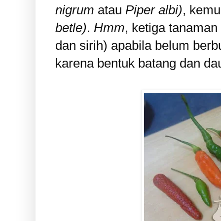
nigrum
atau
Piper albi)
, kem
betle)
.
Hmm
, ketiga tanama
dan sirih) apabila belum ber
karena bentuk batang dan da