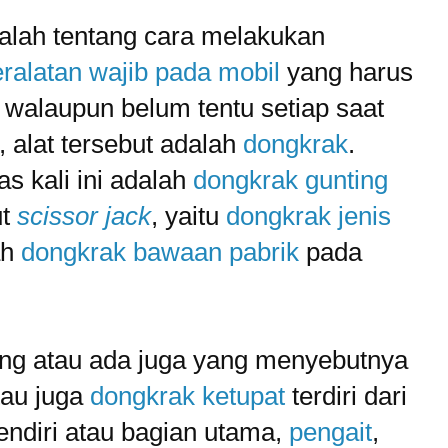
adalah tentang cara melakukan
ralatan wajib pada mobil
yang harus
, walaupun belum tentu setiap saat
, alat tersebut adalah
dongkrak
.
s kali ini adalah
dongkrak gunting
ut
scissor jack
, yaitu
dongkrak jenis
ah
dongkrak bawaan pabrik
pada
ng atau ada juga yang menyebutnya
au juga
dongkrak ketupat
terdiri dari
sendiri atau bagian utama,
pengait
,