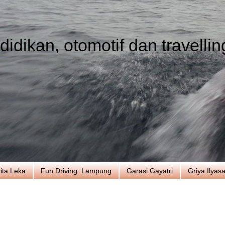
idikan, otomotif dan travellin
ita Leka
Fun Driving: Lampung
Garasi Gayatri
Griya Ilyas