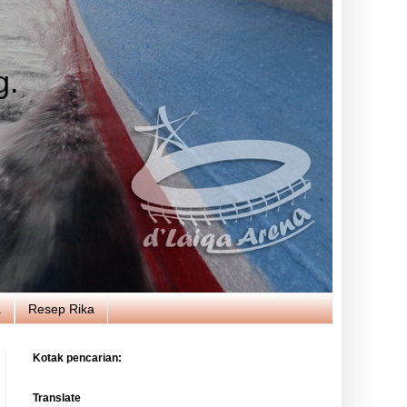
g.
a
Resep Rika
Kotak pencarian:
Translate