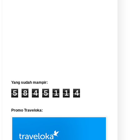
Yang sudah mampir:
5
8
4
5
1
1
4
Promo Traveloka: