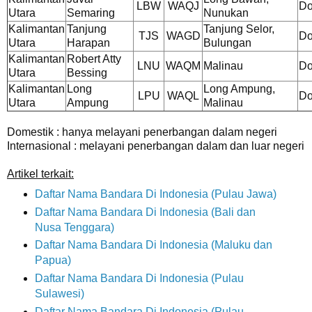
LBW
WAQJ
Do
Utara
Semaring
Nunukan
Kalimantan
Tanjung
Tanjung Selor,
TJS
WAGD
Do
Utara
Harapan
Bulungan
Kalimantan
Robert Atty
LNU
WAQM
Malinau
Do
Utara
Bessing
Kalimantan
Long
Long Ampung,
LPU
WAQL
Do
Utara
Ampung
Malinau
Domestik : hanya melayani penerbangan dalam negeri
Internasional : melayani penerbangan dalam dan luar negeri
Artikel terkait:
Daftar Nama Bandara Di Indonesia (Pulau Jawa)
Daftar Nama Bandara Di Indonesia (Bali dan
Nusa Tenggara)
Daftar Nama Bandara Di Indonesia (Maluku dan
Papua)
Daftar Nama Bandara Di Indonesia (Pulau
Sulawesi)
Daftar Nama Bandara Di Indonesia (Pulau