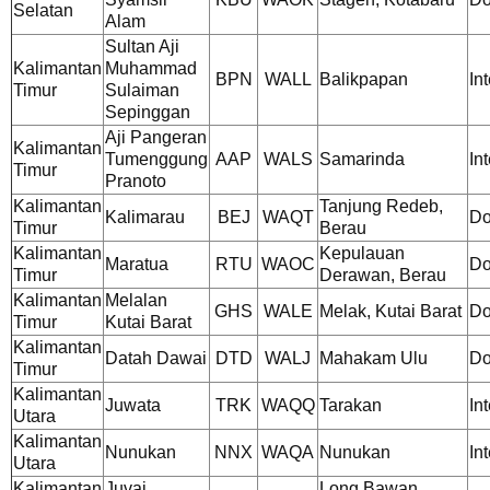
Selatan
Alam
Sultan Aji
Kalimantan
Muhammad
BPN
WALL
Balikpapan
In
Timur
Sulaiman
Sepinggan
Aji Pangeran
Kalimantan
Tumenggung
AAP
WALS
Samarinda
In
Timur
Pranoto
Kalimantan
Tanjung Redeb,
Kalimarau
BEJ
WAQT
Do
Timur
Berau
Kalimantan
Kepulauan
Maratua
RTU
WAOC
Do
Timur
Derawan, Berau
Kalimantan
Melalan
GHS
WALE
Melak, Kutai Barat
Do
Timur
Kutai Barat
Kalimantan
Datah Dawai
DTD
WALJ
Mahakam Ulu
Do
Timur
Kalimantan
Juwata
TRK
WAQQ
Tarakan
In
Utara
Kalimantan
Nunukan
NNX
WAQA
Nunukan
In
Utara
Kalimantan
Juvai
Long Bawan,