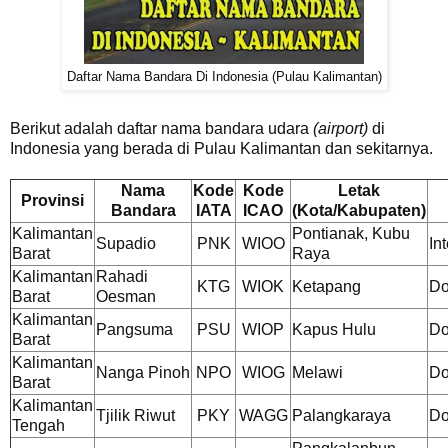
Daftar Nama Bandara Di Indonesia (Pulau Kalimantan)
Berikut adalah daftar nama bandara udara
(airport)
di
Indonesia yang berada di Pulau Kalimantan dan sekitarnya.
Nama
Kode
Kode
Letak
Provinsi
Bandara
IATA
ICAO
(Kota/Kabupaten)
Kalimantan
Pontianak, Kubu
Supadio
PNK
WIOO
In
Barat
Raya
Kalimantan
Rahadi
KTG
WIOK
Ketapang
Do
Barat
Oesman
Kalimantan
Pangsuma
PSU
WIOP
Kapus Hulu
Do
Barat
Kalimantan
Nanga Pinoh
NPO
WIOG
Melawi
Do
Barat
Kalimantan
Tjilik Riwut
PKY
WAGG
Palangkaraya
Do
Tengah