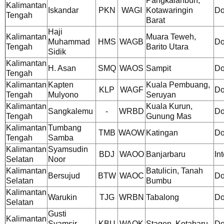
Pangkalanbun,
Kalimantan
Iskandar
PKN
WAGI
Kotawaringin
Do
Tengah
Barat
Haji
Kalimantan
Muara Teweh,
Muhammad
HMS
WAGB
Do
Tengah
Barito Utara
Sidik
Kalimantan
H. Asan
SMQ
WAOS
Sampit
Do
Tengah
Kalimantan
Kapten
Kuala Pembuang,
KLP
WAGF
Do
Tengah
Mulyono
Seruyan
Kalimantan
Kuala Kurun,
Sangkalemu
-
WRBD
Do
Tengah
Gunung Mas
Kalimantan
Tumbang
TMB
WAOW
Katingan
Do
Tengah
Samba
Kalimantan
Syamsudin
BDJ
WAOO
Banjarbaru
In
Selatan
Noor
Kalimantan
Batulicin, Tanah
Bersujud
BTW
WAOC
Do
Selatan
Bumbu
Kalimantan
Warukin
TJG
WRBN
Tabalong
Do
Selatan
Gusti
Kalimantan
Syamsir
KBU
WAOK
Stagen, Kotabaru
Do