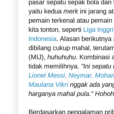
pasar sepatu sepak bola dan f
yaitu kedua
merk
ini jarang a
pemain terkenal atau pemain i
kita tonton, seperti
Liga Inggri
Indonesia
. Alasan berikutnya
dibilang cukup mahal, teruta
(MIJ),
huhuhuhu
. Kombinasi 
tidak memilihnya.
"Ini sepat
Lionel Messi, Neymar, Moha
Maulana Vikri
nggak ada yang 
harganya mahal pula." Hohoh
Berdasarkan pengalaman pri