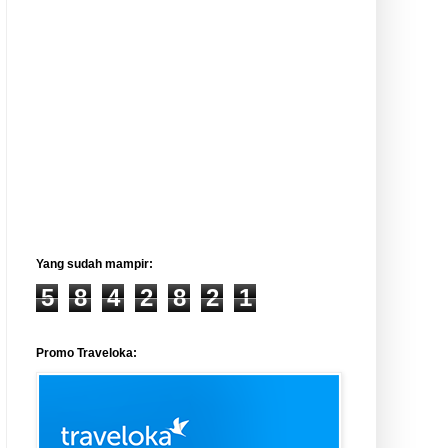
Yang sudah mampir:
5
8
4
2
8
2
1
Promo Traveloka: