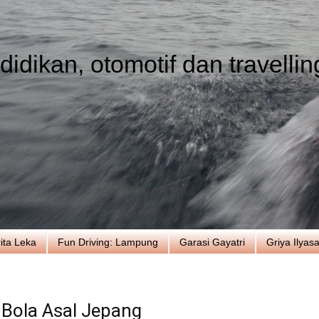
idikan, otomotif dan travellin
ita Leka
Fun Driving: Lampung
Garasi Gayatri
Griya Ilyas
 Bola Asal Jepang