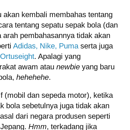
 aku akan kembali membahas tentang
icara tentang sepatu sepak bola (dan
aka arah pembahasannya tidak akan
erti
Adidas, Nike, Puma
serta juga
Ortuseight
. Apalagi yang
rakat awam atau
newbie
yang baru
bola,
hehehehe
.
f (mobil dan sepeda motor), ketika
 bola sebetulnya juga tidak akan
asal dari negara produsen seperti
 Jepang.
Hmm
, terkadang jika