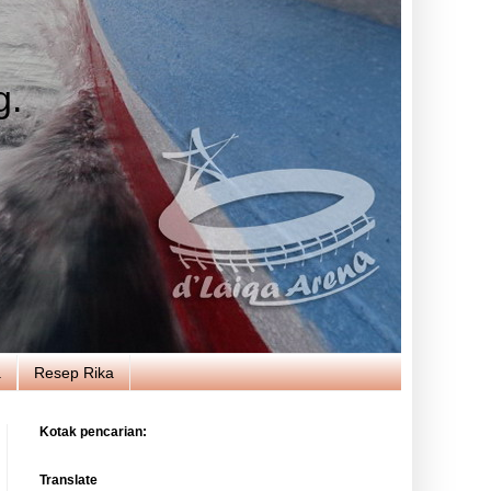
g.
a
Resep Rika
Kotak pencarian:
Translate