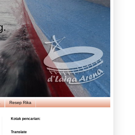
g.
a
Resep Rika
Kotak pencarian:
Translate