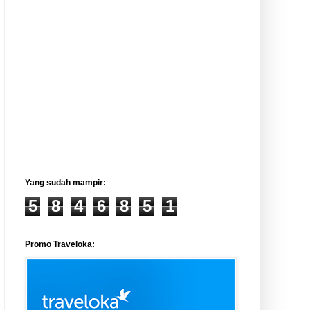
Yang sudah mampir:
5
8
4
6
8
5
1
Promo Traveloka: