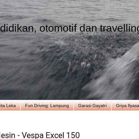
idikan, otomotif dan travellin
ita Leka
Fun Driving: Lampung
Garasi Gayatri
Griya Ilyas
in - Vespa Excel 150