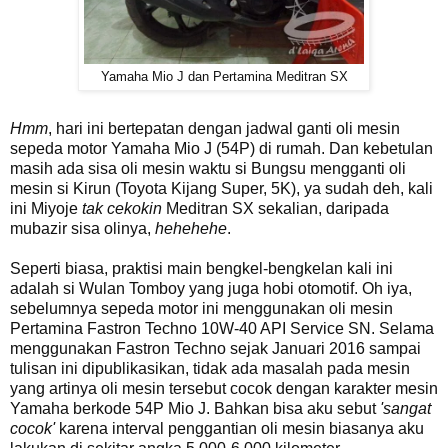
Yamaha Mio J dan Pertamina Meditran SX
Hmm
, hari ini bertepatan dengan jadwal ganti oli mesin
sepeda motor Yamaha Mio J (54P) di rumah. Dan kebetulan
masih ada sisa oli mesin waktu si Bungsu mengganti oli
mesin si Kirun (Toyota Kijang Super, 5K), ya sudah deh, kali
ini Miyoje
tak cekokin
Meditran SX sekalian, daripada
mubazir sisa olinya,
hehehehe
.
Seperti biasa, praktisi main bengkel-bengkelan kali ini
adalah si Wulan Tomboy yang juga hobi otomotif. Oh iya,
sebelumnya sepeda motor ini menggunakan oli mesin
Pertamina Fastron Techno 10W-40 API Service SN. Selama
menggunakan Fastron Techno sejak Januari 2016 sampai
tulisan ini dipublikasikan, tidak ada masalah pada mesin
yang artinya oli mesin tersebut cocok dengan karakter mesin
Yamaha berkode 54P Mio J. Bahkan bisa aku sebut
'sangat
cocok'
karena interval penggantian oli mesin biasanya aku