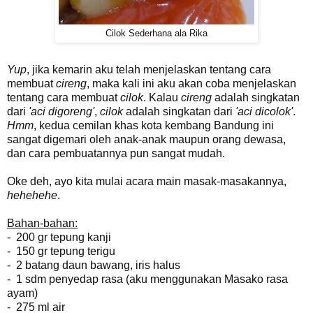
Cilok Sederhana ala Rika
Yup
, jika kemarin aku telah menjelaskan tentang cara
membuat
cireng
, maka kali ini aku akan coba menjelaskan
tentang cara membuat
cilok
. Kalau
cireng
adalah singkatan
dari
'aci digoreng'
,
cilok
adalah singkatan dari
'aci dicolok'
.
Hmm
, kedua cemilan khas kota kembang Bandung ini
sangat digemari oleh anak-anak maupun orang dewasa,
dan cara pembuatannya pun sangat mudah.
Oke deh, ayo kita mulai acara main masak-masakannya,
hehehehe
.
Bahan-bahan:
- 200 gr tepung kanji
- 150 gr tepung terigu
- 2 batang daun bawang, iris halus
- 1 sdm penyedap rasa (aku menggunakan Masako rasa
ayam)
- 275 ml air