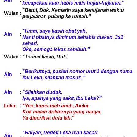
kecapekan atau habis main hujan-hujanan."
"Betul, Dok. Kemarin saya kehujanan waktu
Wulan
:
perjalanan pulang ke rumah."
"Hmm, saya kasih obat yah.
Ain
:
Nanti obatnya diminum sehabis makan, 3x1
sehari.
Oke, semoga lekas sembuh."
Wulan
:
"Terima kasih, Dok."
"Berikutnya, pasien nomor urut 2 dengan nama
Ain
:
Ibu Leka, silahkan masuk."
Ain
:
"Silahkan duduk.
Iya, apanya yang sakit, Ibu Leka?"
Leka
:
"Yee, kamu mah aneh, Ainka.
Kok malah dokternya yang nanya.
Ya diperiksa dulu lah."
"Haiyah, Dedek Leka mah kacau.
Ain
: