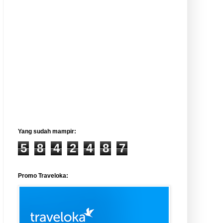
Yang sudah mampir:
5
8
4
2
4
8
7
Promo Traveloka: