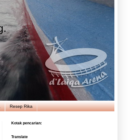
g.
a
Resep Rika
Kotak pencarian:
Translate