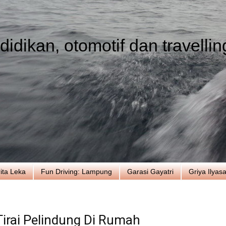
idikan, otomotif dan travellin
ita Leka
Fun Driving: Lampung
Garasi Gayatri
Griya Ilyas
irai Pelindung Di Rumah