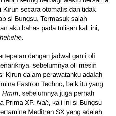
un lebih sering berbagi waktu bersama
 Kirun secara otomatis dan tidak
wab si Bungsu. Termasuk salah
an aku bahas pada tulisan kali ini,
hehehe
.
rtepatan dengan jadwal ganti oli
 menariknya, sebelumnya oli mesin
si Kirun dalam perawatanku adalah
mina Fastron Techno, baik itu yang
.
Hmm
, sebelumnya juga pernah
na Prima XP.
Nah
, kali ini si Bungsu
ertamina Meditran SX yang adalah