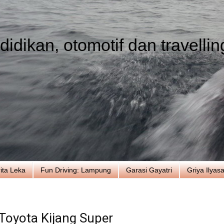
idikan, otomotif dan travellin
ita Leka
Fun Driving: Lampung
Garasi Gayatri
Griya Ilyas
Toyota Kijang Super