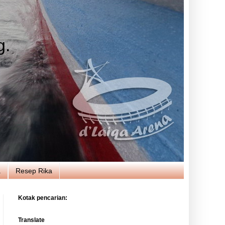
g.
a
Resep Rika
Kotak pencarian:
Translate