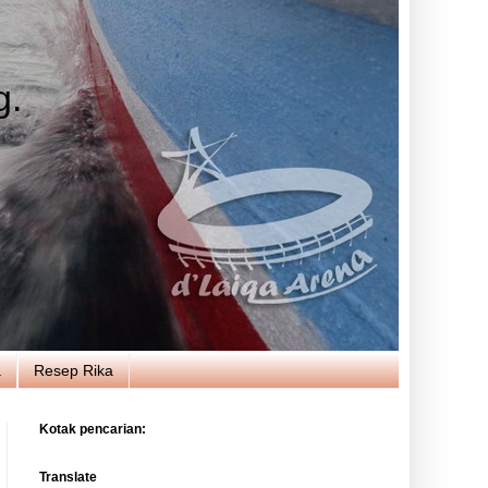
g.
a
Resep Rika
Kotak pencarian:
Translate