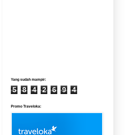
Yang sudah mampir:
5
8
4
2
6
9
4
Promo Traveloka: