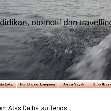
idikan, otomotif dan travellin
ita Leka
Fun Driving: Lampung
Garasi Gayatri
Griya Ilyas
 Atas Daihatsu Terios