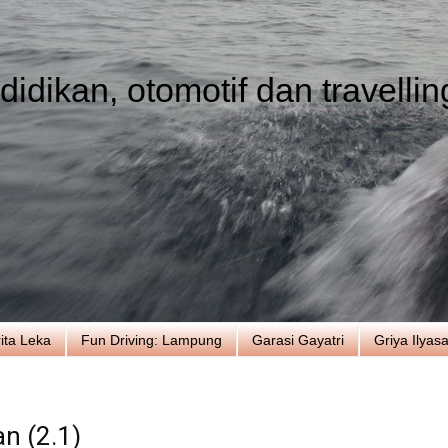
idikan, otomotif dan travellin
ita Leka
Fun Driving: Lampung
Garasi Gayatri
Griya Ilyas
n (2.1)