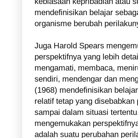
kebiasaan kepribadian atau s
mendefinisikan belajar sebag
organisme berubah perilakun
Juga Harold Spears mengemu
perspektifnya yang lebih deta
mengamati, membaca, meniru
sendiri, mendengar dan mengi
(1968) mendefinisikan belaja
relatif tetap yang disebabka
sampai dalam situasi tertentu
mengemukakan perspektifnya 
adalah suatu perubahan peril