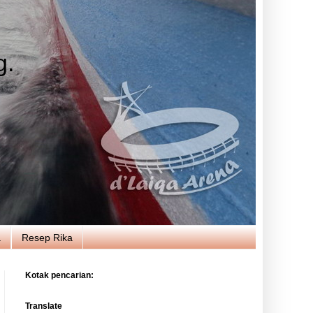
g.
a
Resep Rika
Kotak pencarian:
Translate