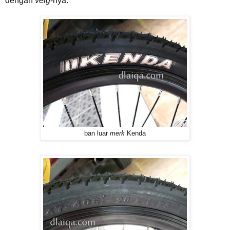
dengan
velg
-nya.
ban luar
merk
Kenda