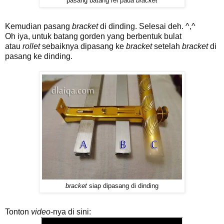
pasang batang rel pada
bracket
Kemudian pasang
bracket
di dinding. Selesai deh. ^,^
Oh iya, untuk batang gorden yang berbentuk bulat
atau
rollet
sebaiknya dipasang ke
bracket
setelah
bracket
di
pasang ke dinding.
bracket
siap dipasang di dinding
Tonton
video
-nya di sini: