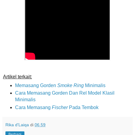
Artikel terkait:
Memasang Gorden
Smoke Ring
Minimalis
Cara Memasang Gorden Dan Rel Model Klasil
Minimalis
Cara Memasang
Fischer
Pada Tembok
Rika d'Laiqa
di
06.59
Berbagi