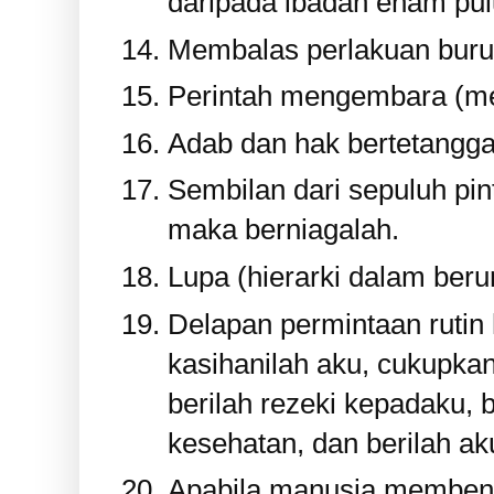
daripada ibadah enam pul
Membalas perlakuan buru
Perintah mengembara (me
Adab dan hak bertetangga
Sembilan dari sepuluh pin
maka berniagalah.
Lupa (hierarki dalam ber
Delapan permintaan rutin
kasihanilah aku, cukupka
berilah rezeki kepadaku, b
kesehatan, dan berilah a
Apabila manusia membenci 