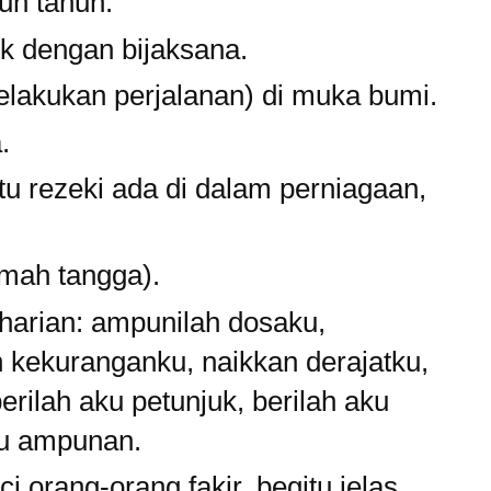
uh tahun.
k dengan bijaksana.
lakukan perjalanan) di muka bumi.
.
tu rezeki ada di dalam perniagaan,
umah tangga).
 harian: ampunilah dosaku,
n kekuranganku, naikkan derajatku,
erilah aku petunjuk, berilah aku
ku ampunan.
orang-orang fakir, begitu jelas