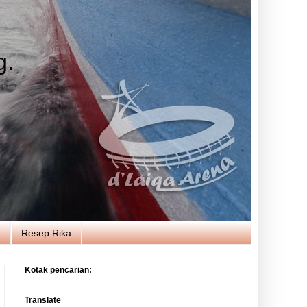
g.
a
Resep Rika
Kotak pencarian:
Translate