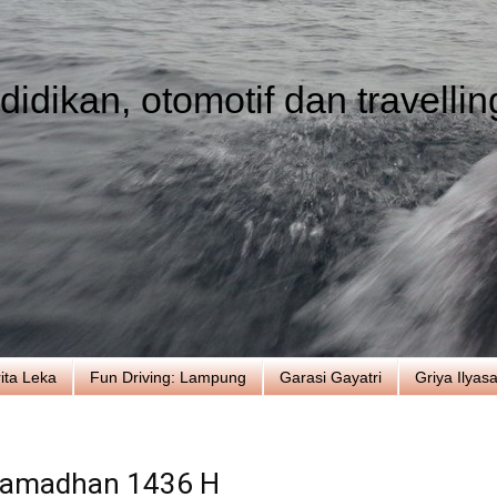
idikan, otomotif dan travellin
ita Leka
Fun Driving: Lampung
Garasi Gayatri
Griya Ilyas
Ramadhan 1436 H