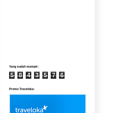
Yang sudah mampir:
5
8
4
3
5
7
6
Promo Traveloka: