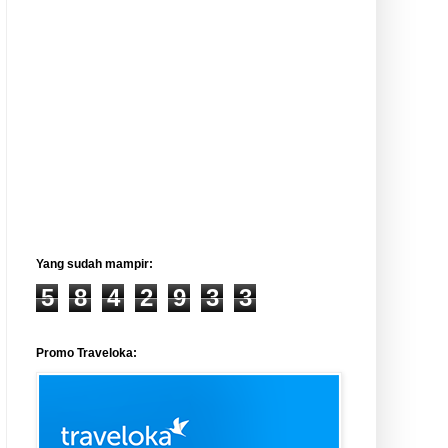
Yang sudah mampir:
5
8
4
2
9
3
3
Promo Traveloka: